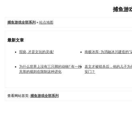
捕鱼游戏
捕鱼游戏全部系列
»
站点地图
最新文章
瑕疵, 才是文玩的灵魂!
南极冰库: 为消融冰川建造的“
为什么世界上没有三只脚的动物? 有一种
袁文才被错杀后，他的儿子为
无形的规则在限制这种进化
安门？
查看网站首页:
捕鱼游戏全部系列